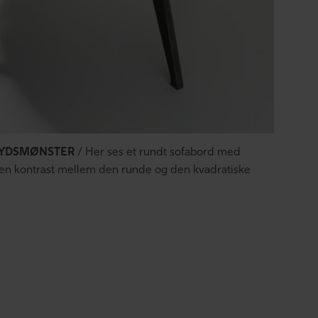
RYDSMØNSTER
/ Her ses et rundt sofabord med
ET 
 en kontrast mellem den runde og den kvadratiske
som 
lyse
Her 
med 