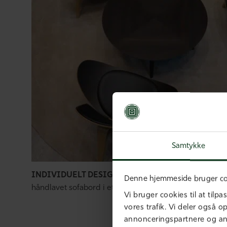
Samtykke
INDIVIDUELT DESIGNEDE SOFABORDE AF HØJ K
Denne hjemmeside bruger co
håndlavet sofabord i et design og træsort efter dit valg
Vi bruger cookies til at tilpa
vores trafik. Vi deler også 
annonceringspartnere og an