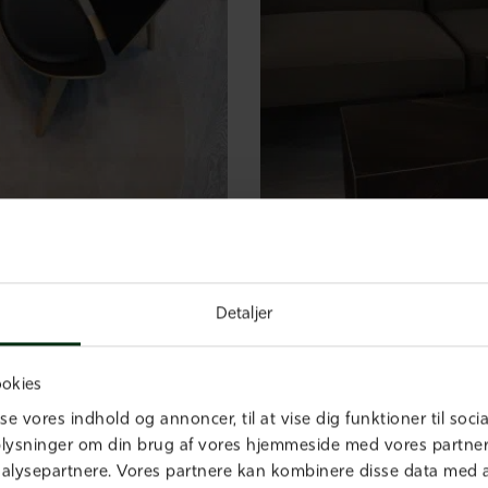
Detaljer
VAITET
/ Få et helt personligt,
KUBEBORDE
/ Sofabordene 
okies
.
åretegninger. Her ses to kub
sse vores indhold og annoncer, til at vise dig funktioner til soci
oplysninger om din brug af vores hjemmeside med vores partnere
alysepartnere. Vores partnere kan kombinere disse data med a